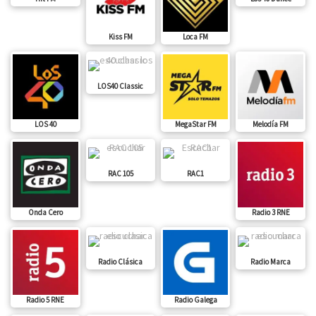
Kiss FM
Loca FM
LOS40 Classic
LOS 40
MegaStar FM
Melodía FM
RAC 105
RAC1
Onda Cero
Radio 3 RNE
Radio Clásica
Radio Marca
Radio 5 RNE
Radio Galega