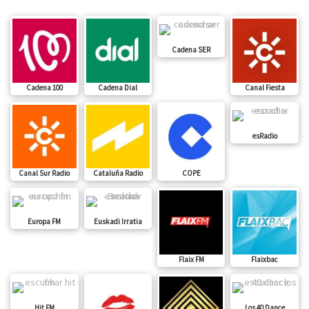
Cadena SER
Cadena 100
Cadena Dial
Canal Fiesta
esRadio
Canal Sur Radio
Cataluña Radio
COPE
Europa FM
Euskadi Irratia
Flaix FM
Flaixbac
Hit FM
Los 40 Dance