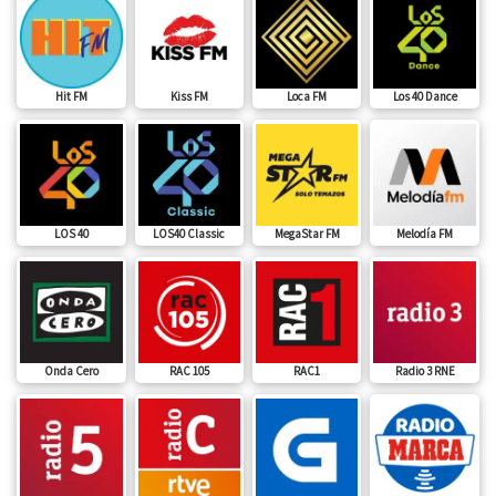
Hit FM
Kiss FM
Loca FM
Los 40 Dance
LOS 40
LOS40 Classic
MegaStar FM
Melodía FM
Onda Cero
RAC 105
RAC1
Radio 3 RNE